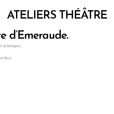
ATELIERS THÉÂTRE
te d’Emeraude.
t artistique)
tel Noé