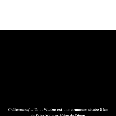
Châteauneuf d’Ille et Vilaine
est une commune située 5 km
de Saint Malo et 30km de Dinan.