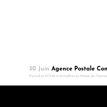
30 Juin
Agence Postale Com
Posted at 07:54h
in
Actualités
by
Mairie de Chateau