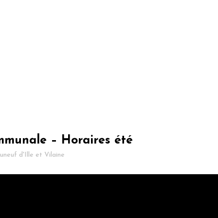
munale – Horaires été
neuf d'Ille et Vilaine