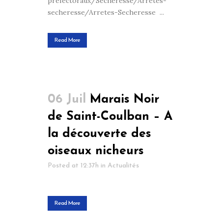
prefectoraux/Secheresse/Arretes-
secheresse/Arretes-Secheresse ...
Read More
06 Juil
Marais Noir
de Saint-Coulban – A
la découverte des
oiseaux nicheurs
Posted at 12:37h
in
Actualités
Read More