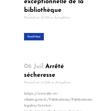
exceptionnelle de la
bibliothèque
Posted at 12:19h
in
Actualités
Read More
06 Juil
Arrêté
sécheresse
Posted at 14:04h
in
Actualités
https://www.ille-et-
vilaine.gouv.fr/Publications/Publications-
legales/Arretes-