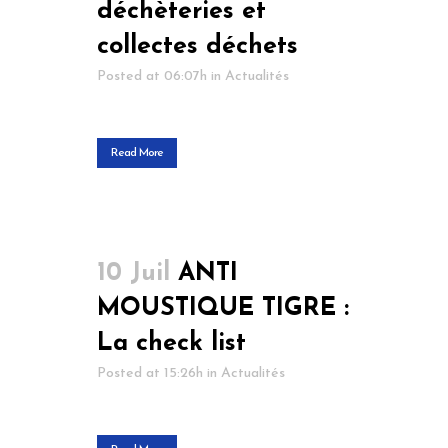
déchèteries et
collectes déchets
Posted at 06:07h
in
Actualités
Read More
10 Juil
ANTI
MOUSTIQUE TIGRE :
La check list
Posted at 15:26h
in
Actualités