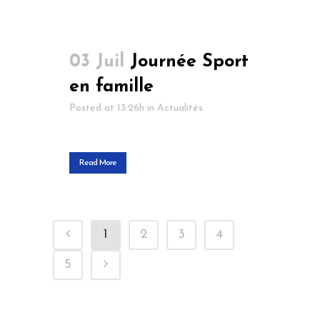
03 Juil
Journée Sport
en famille
Posted at 13:26h
in
Actualités
Read More
1
2
3
4
5