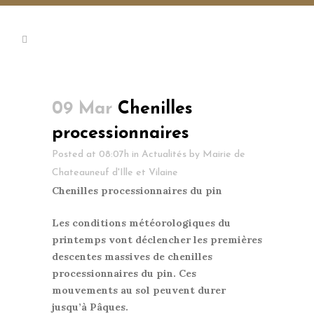
09 Mar
Chenilles
processionnaires
Posted at 08:07h
in
Actualités
by
Mairie de
Chateauneuf d'Ille et Vilaine
Chenilles processionnaires du pin
Les conditions météorologiques du
printemps vont déclencher les premières
descentes massives de chenilles
processionnaires du pin. Ces
mouvements au sol peuvent durer
jusqu’à Pâques.