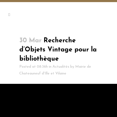
30 Mar
Recherche
d’Objets Vintage pour la
bibliothèque
Posted at 08:36h
in
Actualités
by
Mairie de
Chateauneuf d'Ille et Vilaine